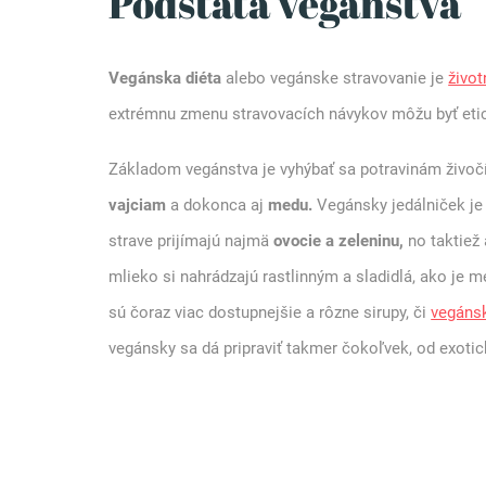
Podstata vegánstva
Vegánska diéta
alebo vegánske stravovanie je
život
extrémnu zmenu stravovacích návykov môžu byť etick
Základom vegánstva je vyhýbať sa potravinám živoč
vajciam
a dokonca aj
medu.
Vegánsky jedálniček je 
strave prijímajú najmä
ovocie a zeleninu,
no taktiež
mlieko si nahrádzajú rastlinným a sladidlá, ako je
sú čoraz viac dostupnejšie a rôzne sirupy, či
vegáns
vegánsky sa dá pripraviť takmer čokoľvek, od exoti