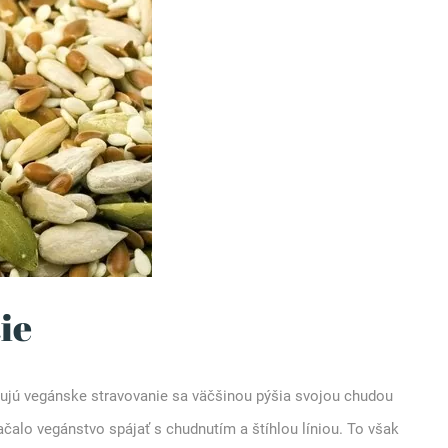
ie
agujú vegánske stravovanie sa väčšinou pýšia svojou chudou
alo vegánstvo spájať s chudnutím a štíhlou líniou. To však