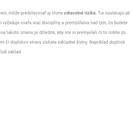
vaní, môže predstavovať aj rôzne
zdravotné riziká.
Tie nastávajú ak
i vyžaduje oveľa viac disciplíny a premýšľania nad tým, čo budete
na takúto zmenu je dôležité, aby ste si premysleli či to robíte zo
vín či doplnkov stravy získate základné živiny. Napríklad doplnok
ľudí základ.