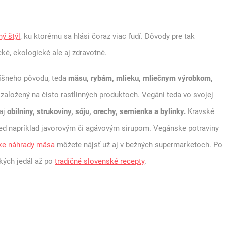
ný štýl
, ku ktorému sa hlási čoraz viac ľudí. Dôvody pre tak
é, ekologické ale aj zdravotné.
íšneho pôvodu, teda
mäsu, rybám, mlieku, mliečnym výrobkom,
založený na čisto rastlinných produktoch. Vegáni teda vo svojej
 aj
obilniny, strukoviny, sóju, orechy, semienka a bylinky.
Kravské
 med napríklad javorovým či agávovým sirupom. Vegánske potraviny
ke náhrady mäsa
môžete nájsť už aj v bežných supermarketoch. Po
ckých jedál až po
tradičné slovenské recepty
.