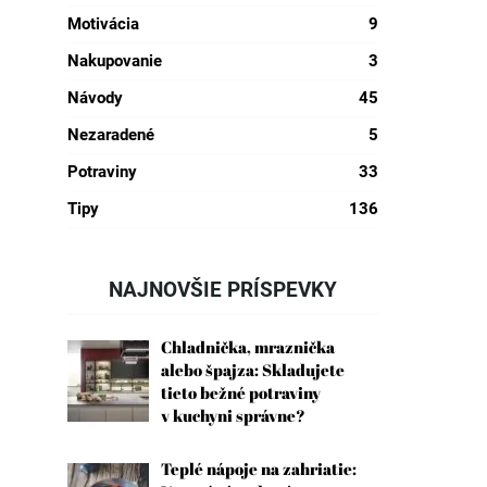
Motivácia
9
Nakupovanie
3
Návody
45
Nezaradené
5
Potraviny
33
Tipy
136
NAJNOVŠIE PRÍSPEVKY
Chladnička, mraznička
alebo špajza: Skladujete
tieto bežné potraviny
v kuchyni správne?
Teplé nápoje na zahriatie: