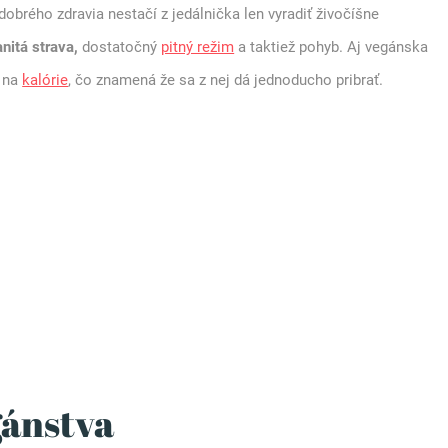
 dobrého zdravia nestačí z jedálnička len vyradiť živočíšne
nitá strava,
dostatočný
pitný režim
a taktiež pohyb. Aj vegánska
j na
kalórie
, čo znamená že sa z nej dá jednoducho pribrať.
gánstva