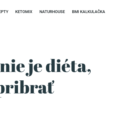
EPTY
KETOMIX
NATURHOUSE
BMI KALKULAČKA
ie je diéta,
pribrať