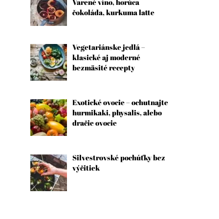
Varené víno, horúca
čokoláda, kurkuma latte
Vegetariánske jedlá –
klasické aj moderné
bezmäsité recepty
Exotické ovocie – ochutnajte
hurmikaki, physalis, alebo
dračie ovocie
Silvestrovské pochúťky bez
výčitiek