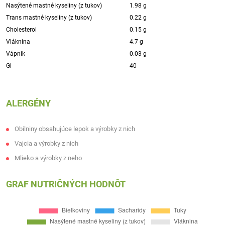
Nasýtené mastné kyseliny (z tukov)
1.98 g
Trans mastné kyseliny (z tukov)
0.22 g
Cholesterol
0.15 g
Vláknina
4.7 g
Vápnik
0.03 g
Gi
40
ALERGÉNY
Obilniny obsahujúce lepok a výrobky z nich
Vajcia a výrobky z nich
Mlieko a výrobky z neho
GRAF NUTRIČNÝCH HODNÔT