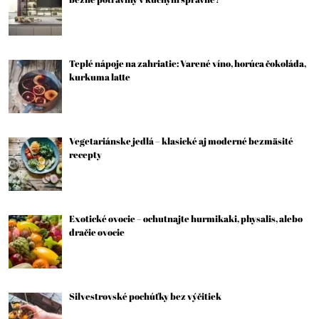
Teplé nápoje na zahriatie: Varené víno, horúca čokoláda,
kurkuma latte
Vegetariánske jedlá – klasické aj moderné bezmäsité
recepty
Exotické ovocie – ochutnajte hurmikaki, physalis, alebo
dračie ovocie
Silvestrovské pochúťky bez výčitiek