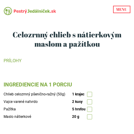
MENU
Celozrnný chlieb s nátierkovým
maslom a pažítkou
PRÍLOHY
INGREDIENCIE NA 1 PORCIU
Chlieb celozrnný pšenično-ražný (50g)
1 krajec
Vajce varené natvrdo
2 kusy
Pažítka
5 hrsťou
Maslo nátierkové
20 g