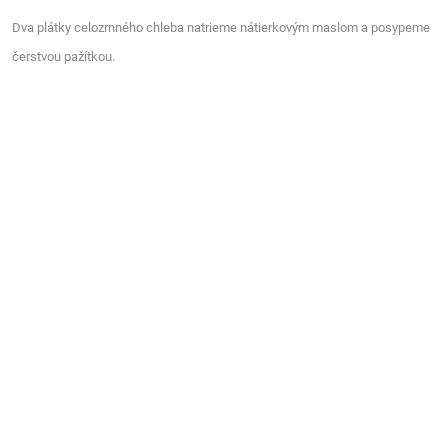
Dva plátky celozrnného chleba natrieme nátierkovým maslom a posypeme
čerstvou pažítkou.