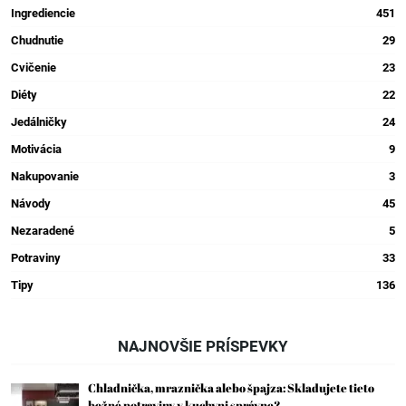
Ingrediencie
451
Chudnutie
29
Cvičenie
23
Diéty
22
Jedálničky
24
Motivácia
9
Nakupovanie
3
Návody
45
Nezaradené
5
Potraviny
33
Tipy
136
NAJNOVŠIE PRÍSPEVKY
Chladnička, mraznička alebo špajza: Skladujete tieto
bežné potraviny v kuchyni správne?